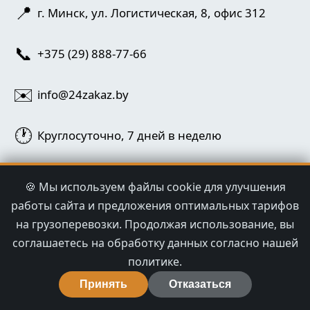
📍
г. Минск, ул. Логистическая, 8, офис 312
📞
+375 (29) 888-77-66
✉️
info@24zakaz.by
🕐
Круглосуточно, 7 дней в неделю
📱
Telegram / Viber: +375 (29) 888-77-66
🍪 Мы используем файлы cookie для улучшения
работы сайта и предложения оптимальных тарифов
Работаем по всей Беларуси.
Бесплатный расчёт
на грузоперевозки. Продолжая использование, вы
стоимости и консультация по телефону.
соглашаетесь на обработку данных согласно нашей
политике.
Принять
Отказаться
Ваше имя / компания *